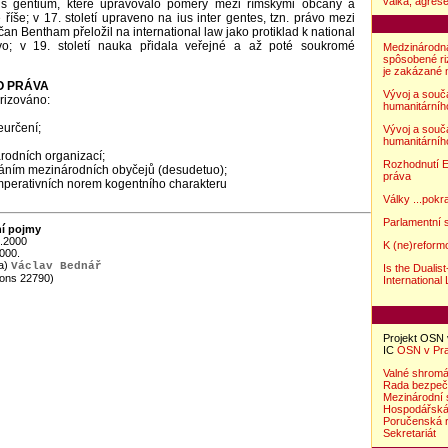
válka, agres
ius gentium, které upravovalo poměry mezi římskými občany a
říše; v 17. století upraveno na ius inter gentes, tzn. právo mezi
ičan Bentham přeložil na international law jako protiklad k national
rávo; v 19. století nauka přidala veřejné a až poté soukromé
Medzinárodn
spôsobené ri
je zakázané
O PRÁVA
Vývoj a souč
rizováno:
humanitárního
určení;
Vývoj a souč
humanitárního
rodních organizací;
Rozhodnutí E
áním mezinárodních obyčejů (desudetuo);
práva
perativních norem kogentního charakteru
Války ...pokr
Parlamentní
ní pojmy
8.2000
K (ne)reform
000.
(a)
Václav Bednář
Is the Dualis
ions 22790)
International 
Projekt OSN 
IC
OSN v Pr
Valné shrom
Rada bezpeč
Mezinárodní 
Hospodářská 
Poručenská 
Sekretariát