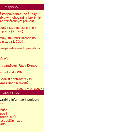
e
Příspěvky
á zodpovednosť za škody
zikovým chovaním, ktoré nie
 medzinárodným právom
asný stav mezinárodního
 práva (2. část)
asný stav mezinárodního
 práva (1. část)
vropského soudu pro lidská
ačování
 shromáždění Rady Evropy
ovatelnosti OSN
t-Monist controversy in
Law simply a fiction?
všechny příspěvky
About OSN
vznikl z informační podpory
aze
áždění
nosti
soudní dvůr
a sociální rada
rada