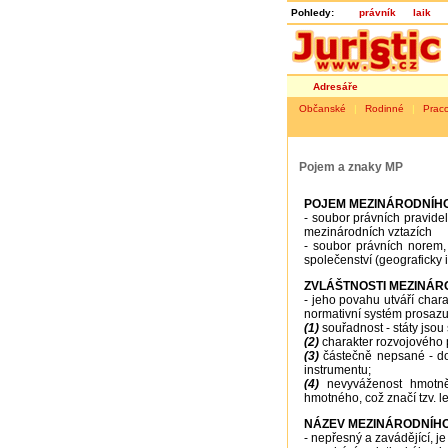
Pohledy:
právník
laik
Adresáře
Občanské
|
Rodinné
|
Prac
Pojem a znaky MP
POJEM MEZINÁRODNÍH
- soubor právních pravidel
mezinárodních vztazích
- soubor právních norem, 
společenství (geograficky
ZVLÁŠTNOSTI MEZINÁR
- jeho povahu utváří chara
normativní systém prosazu
(1)
souřadnost - státy jsou
(2)
charakter rozvojového p
(3)
částečně nepsané - do
instrumentu;
(4)
nevyváženost hmotně
hmotného, což značí tzv. l
NÁZEV MEZINÁRODNÍH
- nepřesný a zavádějící, 