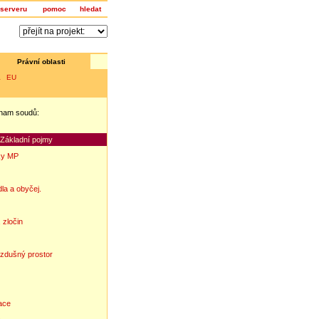
serveru
pomoc
hledat
Právní oblasti
a EU
nam soudů:
z
Základní pojmy
ky MP
la a obyčej.
 zločin
vzdušný prostor
ace