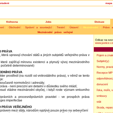
student
mapa 
Knihovna
Jobs
Diskuze
ovní
|
Obchodní
|
Správní a související
|
Trestní
|
Ústavní
|
Mezinárodní
|
Právo 
Mezinárodní právo veřejné
Odkaz na sez
www.justice.c
O PRÁVA
, která upravují chování států a jiných subjektů veřejného práva v
Pojem a zna
Subjekt(y)
které zajišťují mírovou existenci a plynulý vývoj mezinárodního
 i početně determinované)
Normy, pravid
ODNÍHO PRÁVA
Recepce MP
kter prostředí (na rozdíl od vnitrostátního práva), v němž se tento
odpovědnost,
je:
 současně normotvůrci i adresáty;
donucení
ráva - není precizní ani detailní v důsledku svého mládí;
sud vládne mezinárodní obyčej, i když roste význam smluvního
řeka, moře, 
smlouvy
právních a procesněprávních pravidel - ve prospěch práva
eges imperfectae
stát
O PRÁVA VEŘEJNÉHO
škoda, repar
je právem mezi státy, národům vyplývá pouze právo na sebeurčení