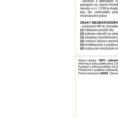
- pochází z latinského 
peregrini na území římské 
národy, a v r. 1780 je Angl
law, tzn. vnitrostátní p
mezinárodní právo
ZNAKY MEZINÁRODNÍH
- současné MP je charakte
(1)
zákazem použití síly;
(2)
právem národů na sebe
(3)
zásadou nevměšování;
(4)
rostoucí úlohou meziná
(5)
kodifikacemi a oslabov
(6)
rostoucím množstvím im
Název rubriky -
MPV - základ
Informace byla publikována 3.
Poslední změna proběhla 4.8.2
Příspěvek k publikaci připravil
Počet zobrazení
26583
. (Sess
.