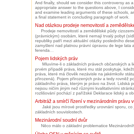
And finally, should we consider this controversy as a 
appropriate answer to the questions above, I conside
and examine leading arguments of these schools, a
a final statement in concluding paragraph of work.
Nad otázkou prodeje nemovitostí a zeměděls
Prodeje nemovitostí a zemědělské půdy cizozem
(právnickým) osobám, které nemají trvalý pobyt (sí
republiky patří mezi aktuální otázky posledního dese
zamyšlení nad platnou právní úpravou de lege lata a 
ferenda…
Pojem lidských práv
Mluvíme-li o základních právech občanských a li
prvém případě práva, které mu stát poskytuje, kdež
práva, které má člověk nezávisle na jakémkoliv státu
přirozená). Pojem přirozených práv a tedy rovněž po
základního práva, kterým je právo na život. Lidská
nejsou ničím jiným než různými kvalitativními stránk
rozlišování pochází z pařížské Deklarace lidský a o
Arbitráž a smírčí řízení v mezinárodním právu 
Jaké jsou mírové prostředky urovnání sporu, co j
základních souvislostech.
Mezinárodní soudní dvůr
Něco málo o základní problematice Mezinárodní