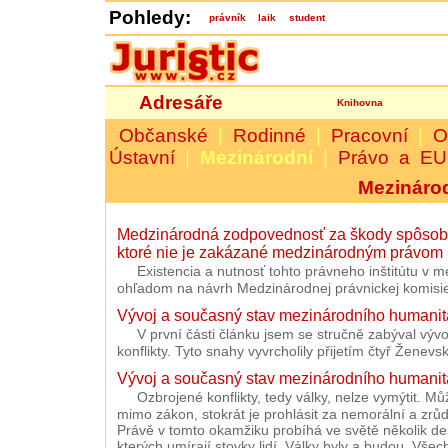
Pohledy:
právník
laik
student
Adresáře
Knihovna
Občanské
|
Rodinné
|
Pracovní
|
O
Ústavní
|
Mezinárodní
|
Právo a EU
Mezináro
Medzinárodná zodpovednosť za škody spôsob
ktoré nie je zakázané medzinárodným právom
Existencia a nutnosť tohto právneho inštitútu v
ohľadom na návrh Medzinárodnej právnickej komisie
Vývoj a současný stav mezinárodního humanitár
V první části článku jsem se stručně zabýval vý
konflikty. Tyto snahy vyvrcholily přijetím čtyř Ženev
Vývoj a současný stav mezinárodního humanitár
Ozbrojené konflikty, tedy války, nelze vymýtit. Mů
mimo zákon, stokrát je prohlásit za nemorální a zrů
Právě v tomto okamžiku probíhá ve světě několik des
kterých umírají stovky lidí. Války byly a budou. Vše