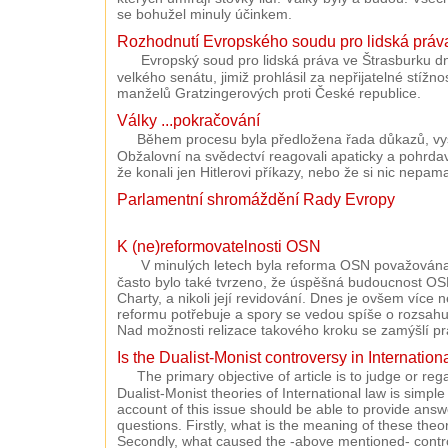
se bohužel minuly účinkem.
Rozhodnutí Evropského soudu pro lidská práv
Evropský soud pro lidská práva ve Štrasburku dn
velkého senátu, jimiž prohlásil za nepřijatelné stíž
manželů Gratzingerových proti České republice.
Války ...pokračování
Během procesu byla předložena řada důkazů, vy
Obžalovní na svědectví reagovali apaticky a pohrdavě
že konali jen Hitlerovi příkazy, nebo že si nic nepama
Parlamentní shromáždění Rady Evropy
K (ne)reformovatelnosti OSN
V minulých letech byla reforma OSN považován
často bylo také tvrzeno, že úspěšná budoucnost O
Charty, a nikoli její revidování. Dnes je ovšem více
reformu potřebuje a spory se vedou spíše o rozsahu
Nad možnosti relizace takového kroku se zamýšlí pr
Is the Dualist-Monist controversy in Internation
The primary objective of article is to judge or reg
Dualist-Monist theories of International law is simple a
account of this issue should be able to provide answe
questions. Firstly, what is the meaning of these theo
Secondly, what caused the -above mentioned- contro