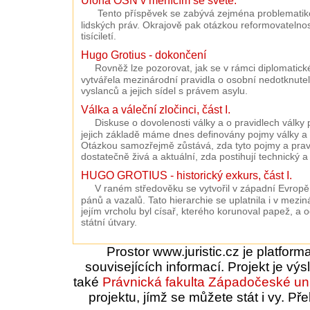
Úloha OSN v měnícím se světě.
Tento příspěvek se zabývá zejména problematik
lidských práv. Okrajově pak otázkou reformovatelno
tisíciletí.
Hugo Grotius - dokončení
Rovněž lze pozorovat, jak se v rámci diplomatic
vytvářela mezinárodní pravidla o osobní nedotknutelno
vyslanců a jejich sídel s právem asylu.
Válka a váleční zločinci, část I.
Diskuse o dovolenosti války a o pravidlech války pr
jejich základě máme dnes definovány pojmy války a 
Otázkou samozřejmě zůstává, zda tyto pojmy a pravi
dostatečně živá a aktuální, zda postihují technický 
HUGO GROTIUS - historický exkurs, část I.
V raném středověku se vytvořil v západní Evropě
pánů a vazalů. Tato hierarchie se uplatnila i v mez
jejím vrcholu byl císař, kterého korunoval papež, a
státní útvary.
Prostor www.juristic.cz je platfor
souvisejících informací. Projekt je vý
také
Právnická fakulta
Západočeské uni
projektu, jímž se můžete stát i vy. 