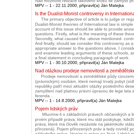
Nad možnosti relizace takového kroku se zamýšlí pr
MPV -- 1 - 22.11.2000, připravil(a) Ján Matejka
Is the Dualist-Monist controversy in Internation
The primary objective of article is to judge or reg
Dualist-Monist theories of International law is simple a
account of this issue should be able to provide answe
questions. Firstly, what is the meaning of these theo
Secondly, what caused the -above mentioned- contro
And finally, should we consider this controversy as a 
appropriate answer to the questions above, I conside
and examine leading arguments of these schools, a
a final statement in concluding paragraph of work.
MPV -- 1 - 30.10.2000, připravil(a) Ján Matejka
Nad otázkou prodeje nemovitostí a zeměděls
Prodeje nemovitostí a zemědělské půdy cizozem
(právnickým) osobám, které nemají trvalý pobyt (sí
republiky patří mezi aktuální otázky posledního dese
zamyšlení nad platnou právní úpravou de lege lata a 
ferenda…
MPV -- 1 - 14.8.2000, připravil(a) Ján Matejka
Pojem lidských práv
Mluvíme-li o základních právech občanských a li
prvém případě práva, které mu stát poskytuje, kdež
práva, které má člověk nezávisle na jakémkoliv státu
přirozená). Pojem přirozených práv a tedy rovněž po
základního práva, kterým je právo na život. Lidská