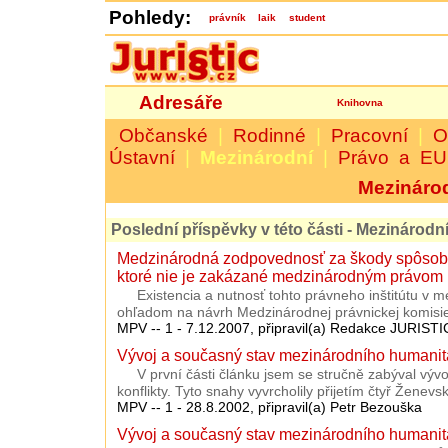
Pohledy:
právník
laik
student
Adresáře
Knihovna
Občanské
|
Rodinné
|
Pracovní
|
O
Ústavní
|
Mezinárodní
|
Právo a EU
Mezináro
Poslední příspěvky v této části -
Mezinárodní
Medzinárodná zodpovednosť za škody spôsob
ktoré nie je zakázané medzinárodným právom
Existencia a nutnosť tohto právneho inštitútu v
ohľadom na návrh Medzinárodnej právnickej komisie
MPV -- 1 - 7.12.2007, připravil(a) Redakce JURISTI
Vývoj a současný stav mezinárodního humanitár
V první části článku jsem se stručně zabýval vý
konflikty. Tyto snahy vyvrcholily přijetím čtyř Ženev
MPV -- 1 - 28.8.2002, připravil(a) Petr Bezouška
Vývoj a současný stav mezinárodního humanitár