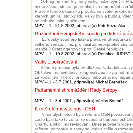
Ozbrojené konflikty, tedy války, nelze vymýtit. Mů
mimo zákon, stokrát je prohlásit za nemorální a zrů
Právě v tomto okamžiku probíhá ve světě několik des
kterých umírají stovky lidí. Války byly a budou. Vše
se bohužel minuly účinkem.
MPV -- 1 - 21.8.2002, připravil(a) Petr Bezouška
Rozhodnutí Evropského soudu pro lidská práv
Evropský soud pro lidská práva ve Štrasburku dn
velkého senátu, jimiž prohlásil za nepřijatelné stíž
manželů Gratzingerových proti České republice.
MPV -- 1 - 19.8.2002, připravil(a) Redakce JURISTI
Války ...pokračování
Během procesu byla předložena řada důkazů, vy
Obžalovní na svědectví reagovali apaticky a pohrdavě
že konali jen Hitlerovi příkazy, nebo že si nic nepama
MPV -- 1 - 3.7.2001, připravil(a) Michal Bernášek
Parlamentní shromáždění Rady Evropy
MPV -- 1 - 3.4.2001, připravil(a) Václav Bednář
K (ne)reformovatelnosti OSN
V minulých letech byla reforma OSN považován
často bylo také tvrzeno, že úspěšná budoucnost O
Charty, a nikoli její revidování. Dnes je ovšem více
reformu potřebuje a spory se vedou spíše o rozsahu