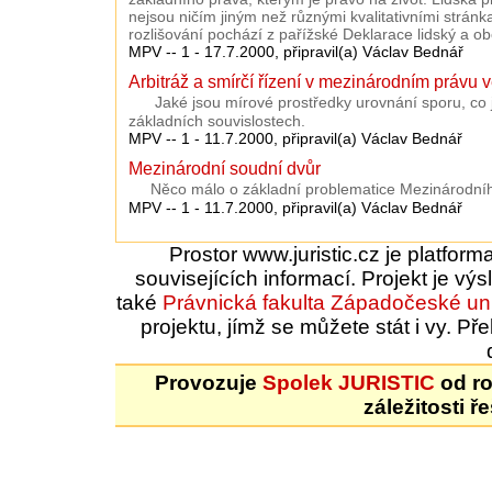
nejsou ničím jiným než různými kvalitativními stránk
rozlišování pochází z pařížské Deklarace lidský a o
MPV -- 1 - 17.7.2000, připravil(a) Václav Bednář
Arbitráž a smírčí řízení v mezinárodním právu 
Jaké jsou mírové prostředky urovnání sporu, co j
základních souvislostech.
MPV -- 1 - 11.7.2000, připravil(a) Václav Bednář
Mezinárodní soudní dvůr
Něco málo o základní problematice Mezinárodní
MPV -- 1 - 11.7.2000, připravil(a) Václav Bednář
Prostor www.juristic.cz je platfor
souvisejících informací. Projekt je vý
také
Právnická fakulta
Západočeské uni
projektu, jímž se můžete stát i vy. 
Provozuje
Spolek JURISTIC
od ro
záležitosti ř